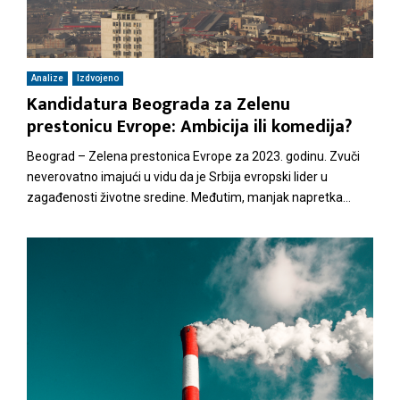
Analize
Izdvojeno
Kandidatura Beograda za Zelenu
prestonicu Evrope: Ambicija ili komedija?
Beograd – Zelena prestonica Evrope za 2023. godinu. Zvuči
neverovatno imajući u vidu da je Srbija evropski lider u
zagađenosti životne sredine. Međutim, manjak napretka...