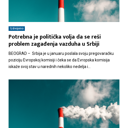
Izdvojeno
Potrebna je politička volja da se reši
problem zagađenja vazduha u Srbiji
BEOGRAD – Srbija je u januaru poslala svoju pregovaračku
poziciju Evropskoj komisiji i čeka se da Evropska komisija
iskaže svoj stav u narednih nekoliko nedelja i...