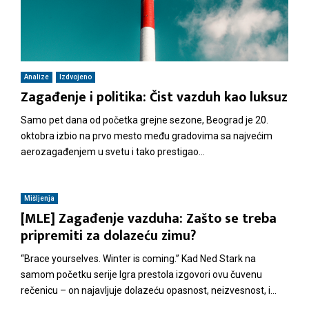
Analize
Izdvojeno
Zagađenje i politika: Čist vazduh kao luksuz
Samo pet dana od početka grejne sezone, Beograd je 20.
oktobra izbio na prvo mesto među gradovima sa najvećim
aerozagađenjem u svetu i tako prestigao...
Mišljenja
[MLE] Zagađenje vazduha: Zašto se treba
pripremiti za dolazeću zimu?
“Brace yourselves. Winter is coming.” Kad Ned Stark na
samom početku serije Igra prestola izgovori ovu čuvenu
rečenicu – on najavljuje dolazeću opasnost, neizvesnost, i...