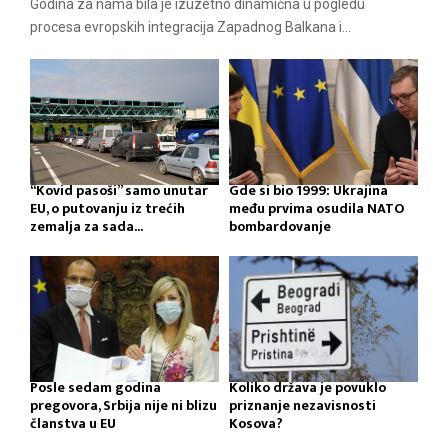
Godina za nama bila je izuzetno dinamična u pogledu
procesa evropskih integracija Zapadnog Balkana i...
“Kovid pasoši” samo unutar
Gde si bio 1999: Ukrajina
EU, o putovanju iz trećih
među prvima osudila NATO
zemalja za sada...
bombardovanje
Posle sedam godina
Koliko država je povuklo
pregovora, Srbija nije ni blizu
priznanje nezavisnosti
članstva u EU
Kosova?