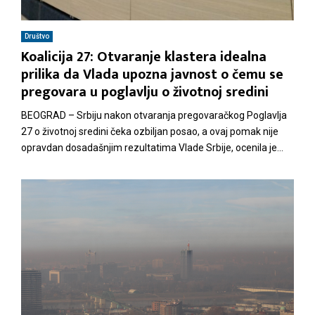
M
Društvo
Koalicija 27: Otvaranje klastera idealna
E
prilika da Vlada upozna javnost o čemu se
pregovara u poglavlju o životnoj sredini
N
BEOGRAD – Srbiju nakon otvaranja pregovaračkog Poglavlja
27 o životnoj sredini čeka ozbiljan posao, a ovaj pomak nije
U
opravdan dosadašnjim rezultatima Vlade Srbije, ocenila je...