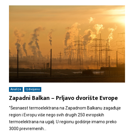
Analize
Izdvojeno
Zapadni Balkan – Prljavo dvorište Evrope
“Šesnaest termoelektrana na Zapadnom Balkanu zagađuje
region i Evropu više nego svih drugih 250 evropskih
termoelektrana na ugalj. U regionu godišnje imamo preko
3000 prevremenih...