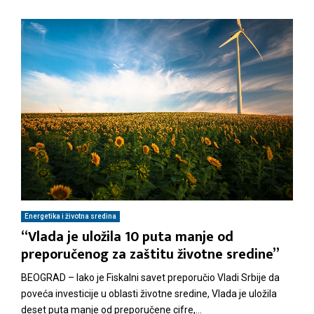
Energetika i životna sredina
“Vlada je uložila 10 puta manje od
preporučenog za zaštitu životne sredine”
BEOGRAD – Iako je Fiskalni savet preporučio Vladi Srbije da
poveća investicije u oblasti životne sredine, Vlada je uložila
deset puta manje od preporučene cifre,...