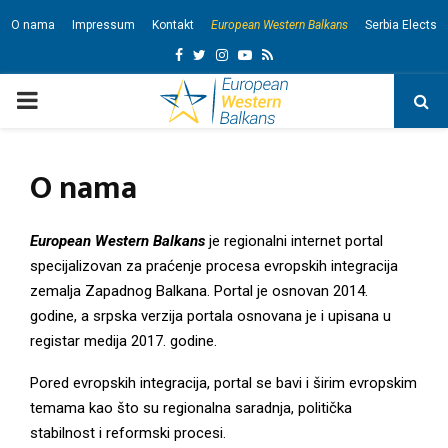
O nama
Impressum
Kontakt
European Western Balkans
Serbia Elects
F
T
I
Y
R
a
w
n
o
s
P
c
i
s
u
s
e
t
t
t
R
O nama
b
t
a
u
I
o
e
g
b
o
r
r
e
European Western Balkan
s
je regionalni internet portal
M
specijalizovan za praćenje procesa evropskih integracija
k
a
zemalja Zapadnog Balkana. Portal je osnovan 2014.
m
A
godine, a srpska verzija portala osnovana je i upisana u
registar medija 2017. godine.
R
Pored evropskih integracija, portal se bavi i širim evropskim
temama kao što su regionalna saradnja, politička
Y
stabilnost i reformski procesi.