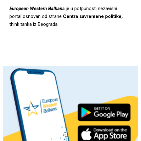
M
European Western Balkans
je u potpunosti nezavisni
portal osnovan od strane
Centra savremene politike,
think tanka iz Beograda.
E
N
U