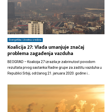
Energetika i životna sredina
Koalicija 27: Vlada umanjuje značaj
problema zagađenja vazduha
BEOGRAD – Koalicija 27 izrazila je zabrinutost povodom
rezultata prvog sastanka Radne grupe za zaštitu vazduha u
Republici Srbiji, održanog 21. januara 2020. godine i...