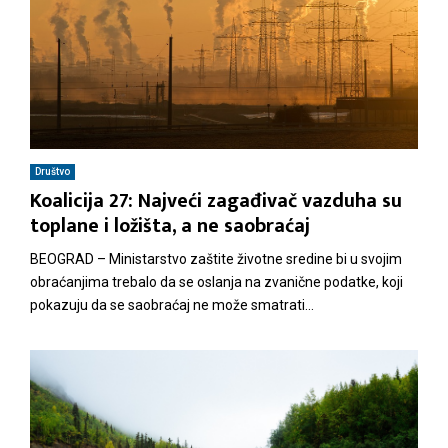
Društvo
Koalicija 27: Najveći zagađivač vazduha su
toplane i ložišta, a ne saobraćaj
BEOGRAD – Ministarstvo zaštite životne sredine bi u svojim
obraćanjima trebalo da se oslanja na zvanične podatke, koji
pokazuju da se saobraćaj ne može smatrati...