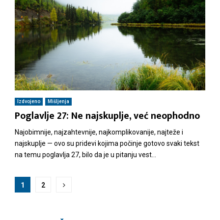
Izdvojeno
Mišljenja
Poglavlje 27: Ne najskuplje, već neophodno
Najobimnije, najzahtevnije, najkomplikovanije, najteže i
najskuplje — ovo su pridevi kojima počinje gotovo svaki tekst
na temu poglavlja 27, bilo da je u pitanju vest...
K
1
2
r