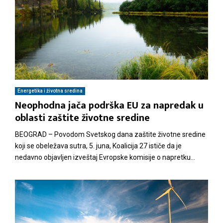
Energetika i životna sredina
Neophodna jača podrška EU za napredak u
oblasti zaštite životne sredine
BEOGRAD – Povodom Svetskog dana zaštite životne sredine
koji se obeležava sutra, 5. juna, Koalicija 27 ističe da je
nedavno objavljen izveštaj Evropske komisije o napretku...