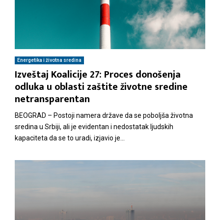
Energetika i životna sredina
Izveštaj Koalicije 27: Proces donošenja
odluka u oblasti zaštite životne sredine
netransparentan
BEOGRAD – Postoji namera države da se poboljša životna
sredina u Srbiji, ali je evidentan i nedostatak ljudskih
kapaciteta da se to uradi, izjavio je...