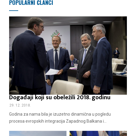
e
POPULARNI ČLANCI
t
a
n
j
e
č
l
a
n
Događaji koji su obeležili 2018. godinu
a
29. 12. 2018.
Godina za nama bila je izuzetno dinamična u pogledu
k
procesa evropskih integracija Zapadnog Balkana i...
a