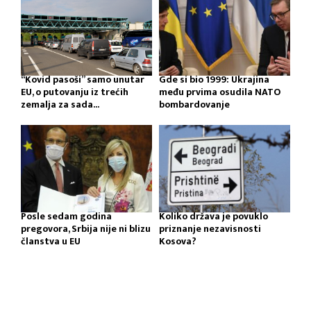
“Kovid pasoši” samo unutar
Gde si bio 1999: Ukrajina
EU, o putovanju iz trećih
među prvima osudila NATO
zemalja za sada...
bombardovanje
Posle sedam godina
Koliko država je povuklo
pregovora, Srbija nije ni blizu
priznanje nezavisnosti
članstva u EU
Kosova?