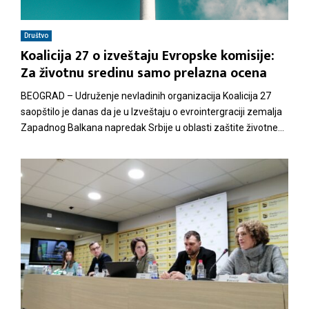
M
Društvo
Koalicija 27 o izveštaju Evropske komisije:
E
Za životnu sredinu samo prelazna ocena
N
BEOGRAD – Udruženje nevladinih organizacija Koalicija 27
saopštilo je danas da je u Izveštaju o evrointergraciji zemalja
Zapadnog Balkana napredak Srbije u oblasti zaštite životne...
U