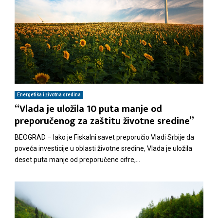
Energetika i životna sredina
“Vlada je uložila 10 puta manje od
preporučenog za zaštitu životne sredine”
BEOGRAD – Iako je Fiskalni savet preporučio Vladi Srbije da
poveća investicije u oblasti životne sredine, Vlada je uložila
deset puta manje od preporučene cifre,...