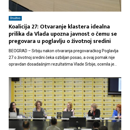
Društvo
Koalicija 27: Otvaranje klastera idealna
prilika da Vlada upozna javnost o čemu se
pregovara u poglavlju o životnoj sredini
BEOGRAD – Srbiju nakon otvaranja pregovaračkog Poglavlja
27 o životnoj sredini čeka ozbiljan posao, a ovaj pomak nije
opravdan dosadašnjim rezultatima Vlade Srbije, ocenila je...