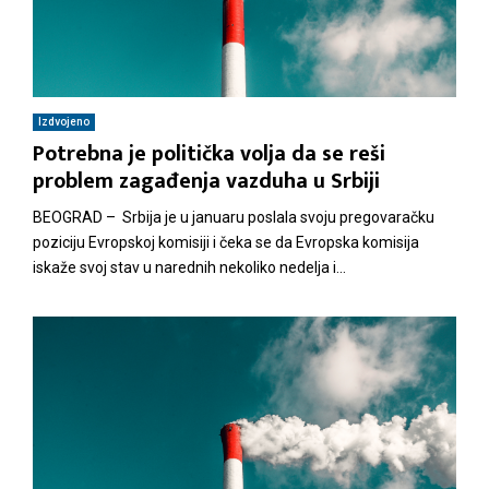
Izdvojeno
Potrebna je politička volja da se reši
problem zagađenja vazduha u Srbiji
BEOGRAD – Srbija je u januaru poslala svoju pregovaračku
poziciju Evropskoj komisiji i čeka se da Evropska komisija
iskaže svoj stav u narednih nekoliko nedelja i...