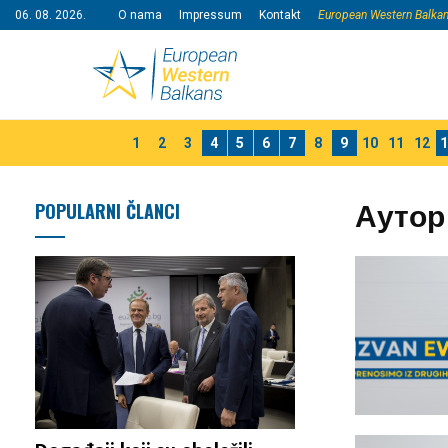
06. 08. 2026.
O nama
Impressum
Kontakt
European Western Balka
1
2
3
4
5
6
7
8
9
10
11
12
1
Аутор
POPULARNI ČLANCI