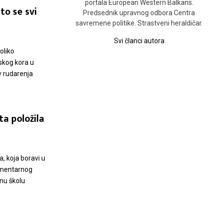
portala European Western Balkans.
to se svi
Predsednik upravnog odbora Centra
savremene politike. Strastveni heraldičar.
Svi članci autora
oliko
skog kora u
v rudarenja
a položila
 koja boravi u
amentarnog
nu školu