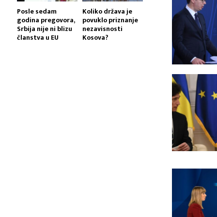
Posle sedam
Koliko država je
godina pregovora,
povuklo priznanje
Srbija nije ni blizu
nezavisnosti
članstva u EU
Kosova?