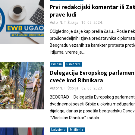
Prvi redakcijski komentar ili Zaš
prave ludi
Autor
N. T. Štiplija
16. 09. 2024.
Očigledno je da je kap prelila čašu… Posle nek
prošlonedeljnih izjava predstavnika diplomat
Beogradu vezanih za karakter protesta proti
litijuma, vreme je...
Politika
U dve reči
Delegacija Evropskog parlament
cveće kod Ribnikara
Autor
N. T. Štiplija
02. 06. 2023.
BEOGRAD – Delegacija Evropskog parlamenta,
dvodnevnoj poseti Srbije u okviru međuparl
dijaloga, danas je posetila beogradsku Osnov
“Vladislav Ribnikar” i odala...
Izdvojeno
Mišljenja