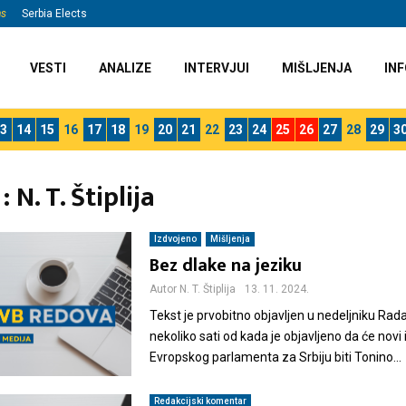
ns
Serbia Elects
VESTI
ANALIZE
INTERVJUI
MIŠLJENJA
INF
3
14
15
16
17
18
19
20
21
22
23
24
25
26
27
28
29
3
 :
N. T. Štiplija
Izdvojeno
Mišljenja
Bez dlake na jeziku
Autor
N. T. Štiplija
13. 11. 2024.
Tekst je prvobitno objavljen u nedeljniku Radar
nekoliko sati od kada je objavljeno da će novi 
Evropskog parlamenta za Srbiju biti Tonino...
Redakcijski komentar