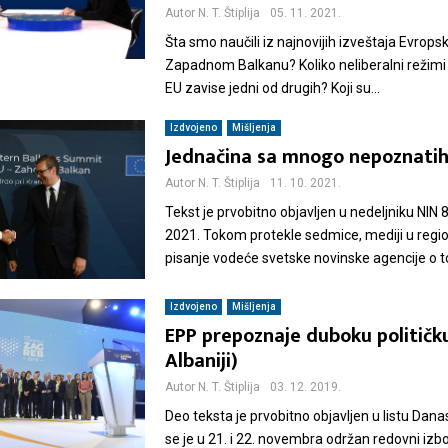
Autor
N. T. Štiplija
05. 11. 2021.
Šta smo naučili iz najnovijih izveštaja Evrops
Zapadnom Balkanu? Koliko neliberalni režimi 
EU zavise jedni od drugih? Koji su...
Izdvojeno
Mišljenja
Jednačina sa mnogo nepoznati
Autor
N. T. Štiplija
11. 10. 2021.
Tekst je prvobitno objavljen u nedeljniku NIN 
2021. Tokom protekle sedmice, mediji u regio
pisanje vodeće svetske novinske agencije o t
Izdvojeno
Mišljenja
EPP prepoznaje duboku političku
Albaniji)
Autor
N. T. Štiplija
03. 12. 2019.
Deo teksta je prvobitno objavljen u listu Dan
se je u 21. i 22. novembra održan redovni izb