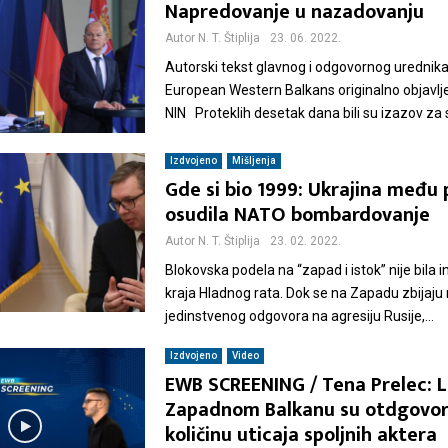
Napredovanje u nazadovanju
Autor
N. T. Štiplija
23. 06. 2022.
Autorski tekst glavnog i odgovornog urednika
European Western Balkans originalno objavlje
NIN Proteklih desetak dana bili su izazov za s
Izdvojeno
Mišljenja
Gde si bio 1999: Ukrajina među
osudila NATO bombardovanje
Autor
N. T. Štiplija
23. 02. 2022.
Blokovska podela na “zapad i istok” nije bila i
kraja Hladnog rata. Dok se na Zapadu zbijaju 
jedinstvenog odgovora na agresiju Rusije,...
Izdvojeno
Video
EWB SCREENING / Tena Prelec: L
Zapadnom Balkanu su otdgovor
količinu uticaja spoljnih aktera