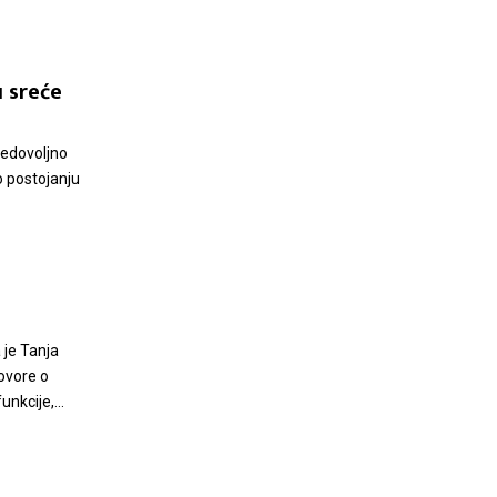
u sreće
Nedovoljno
o postojanju
 je Tanja
ovore o
unkcije,...