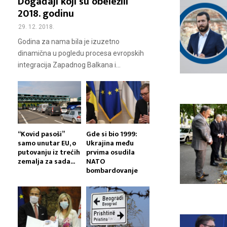
Događaji koji su obeležili
2018. godinu
29. 12. 2018.
Godina za nama bila je izuzetno
dinamična u pogledu procesa evropskih
integracija Zapadnog Balkana i...
“Kovid pasoši”
Gde si bio 1999:
samo unutar EU, o
Ukrajina među
putovanju iz trećih
prvima osudila
zemalja za sada...
NATO
bombardovanje