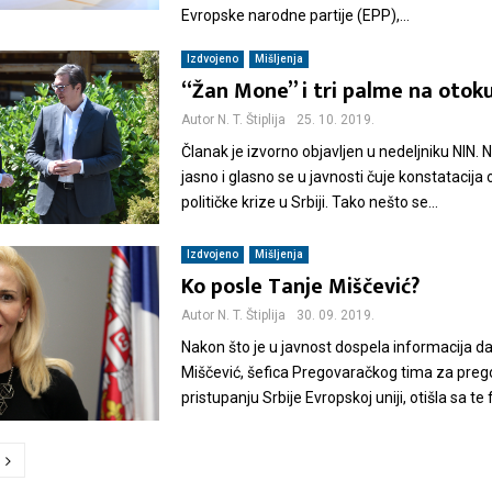
Evropske narodne partije (EPP),...
Izdvojeno
Mišljenja
“Žan Mone” i tri palme na otok
Autor
N. T. Štiplija
25. 10. 2019.
Članak je izvorno objavljen u nedeljniku NIN. 
jasno i glasno se u javnosti čuje konstatacija 
političke krize u Srbiji. Tako nešto se...
Izdvojeno
Mišljenja
Ko posle Tanje Miščević?
Autor
N. T. Štiplija
30. 09. 2019.
Nakon što je u javnost dospela informacija da
Miščević, šefica Pregovaračkog tima za preg
pristupanju Srbije Evropskoj uniji, otišla sa te f