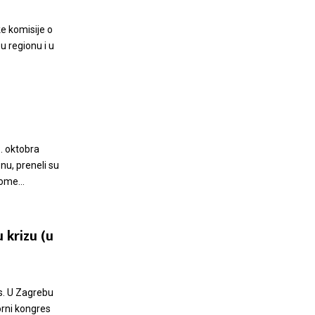
ke komisije o
u regionu i u
h
8. oktobra
nu, preneli su
ome...
 krizu (u
as. U Zagrebu
orni kongres