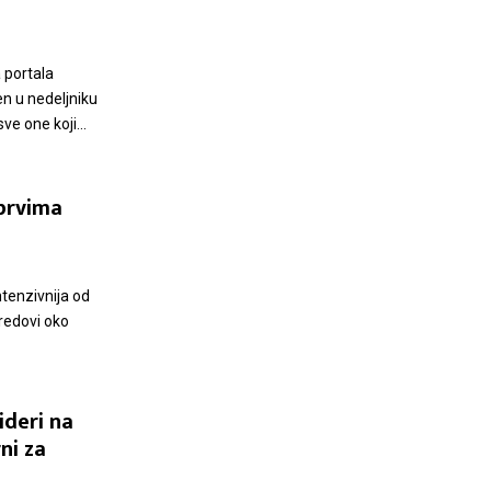
 portala
n u nedeljniku
ve one koji...
 prvima
ntenzivnija od
redovi oko
ideri na
ni za