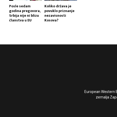
Posle sedam
Koliko država je
godina pregovora,
povuklo priznanje
Srbija nije ni blizu
nezavisnosti
članstva u EU
Kosova?
European Western Ba
zemalja Zapa