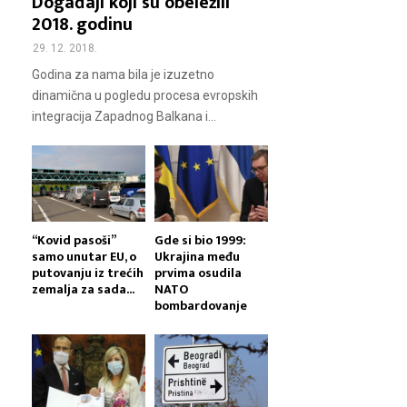
Događaji koji su obeležili
2018. godinu
29. 12. 2018.
Godina za nama bila je izuzetno
dinamična u pogledu procesa evropskih
integracija Zapadnog Balkana i...
“Kovid pasoši”
Gde si bio 1999:
samo unutar EU, o
Ukrajina među
putovanju iz trećih
prvima osudila
zemalja za sada...
NATO
bombardovanje