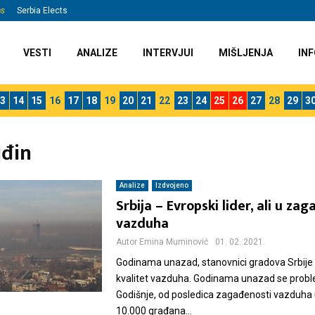
ns
Serbia Elects
VESTI
ANALIZE
INTERVJUI
MIŠLJENJA
INF
3
14
15
16
17
18
19
20
21
22
23
24
25
26
27
28
29
3
iđin
Analize
Izdvojeno
Srbija – Evropski lider, ali u za
vazduha
Autor
Emina Muminović
01. 02. 2021.
Godinama unazad, stanovnici gradova Srbije 
kvalitet vazduha. Godinama unazad se probl
Godišnje, od posledica zagađenosti vazduha
10.000 građana...