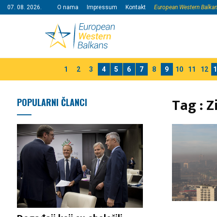
07. 08. 2026.
O nama
Impressum
Kontakt
European Western Balka
1
2
3
4
5
6
7
8
9
10
11
12
1
Tag : Z
POPULARNI ČLANCI