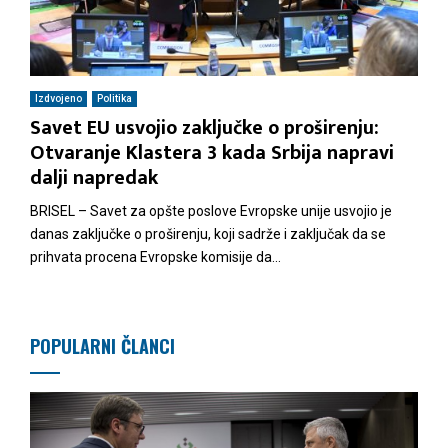
Izdvojeno
Politika
Savet EU usvojio zaključke o proširenju:
Otvaranje Klastera 3 kada Srbija napravi
dalji napredak
BRISEL – Savet za opšte poslove Evropske unije usvojio je
danas zaključke o proširenju, koji sadrže i zaključak da se
prihvata procena Evropske komisije da...
POPULARNI ČLANCI