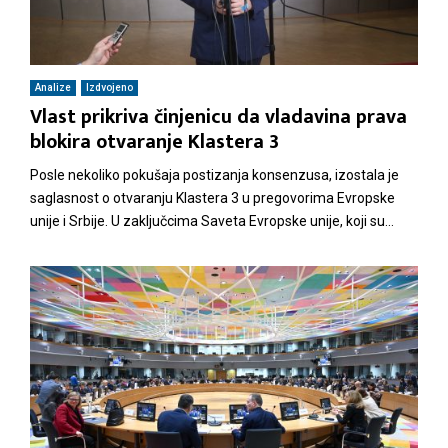
M
E
Analize
Izdvojeno
Vlast prikriva činjenicu da vladavina prava
blokira otvaranje Klastera 3
N
Posle nekoliko pokušaja postizanja konsenzusa, izostala je
U
saglasnost o otvaranju Klastera 3 u pregovorima Evropske
unije i Srbije. U zaključcima Saveta Evropske unije, koji su...