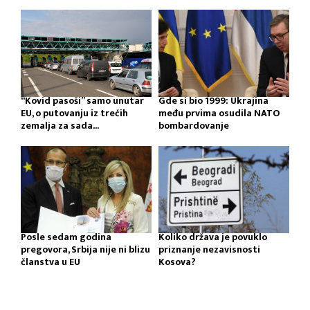
“Kovid pasoši” samo unutar
Gde si bio 1999: Ukrajina
EU, o putovanju iz trećih
među prvima osudila NATO
zemalja za sada...
bombardovanje
Posle sedam godina
Koliko država je povuklo
pregovora, Srbija nije ni blizu
priznanje nezavisnosti
članstva u EU
Kosova?