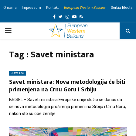
O nama
Impressum
Kontakt
European Western Balkans
Serbia Elects
F
T
I
Y
R
a
w
n
o
s
P
c
i
s
u
s
e
t
t
t
R
Tag : Savet ministara
b
t
a
u
I
o
e
g
b
o
r
r
e
U dve reči
M
Savet ministara: Nova metodologija će biti
k
a
primenjena na Crnu Goru i Srbiju
m
A
BRISEL – Savet ministara Evropske unije složio se danas da
se nova metodologija proširenja primeni na Srbiju i Crnu Goru,
R
nakon što su obe zemlje...
Y