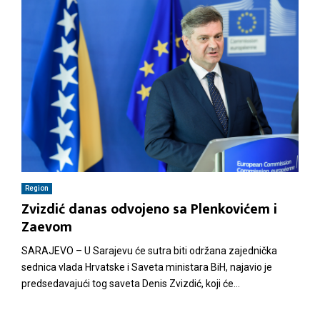
Region
Zvizdić danas odvojeno sa Plenkovićem i
Zaevom
SARAJEVO – U Sarajevu će sutra biti održana zajednička
sednica vlada Hrvatske i Saveta ministara BiH, najavio je
predsedavajući tog saveta Denis Zvizdić, koji će...