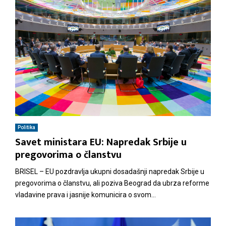
M
E
N
U
Politika
Savet ministara EU: Napredak Srbije u
pregovorima o članstvu
BRISEL – EU pozdravlja ukupni dosadašnji napredak Srbije u
pregovorima o članstvu, ali poziva Beograd da ubrza reforme
vladavine prava i jasnije komunicira o svom...