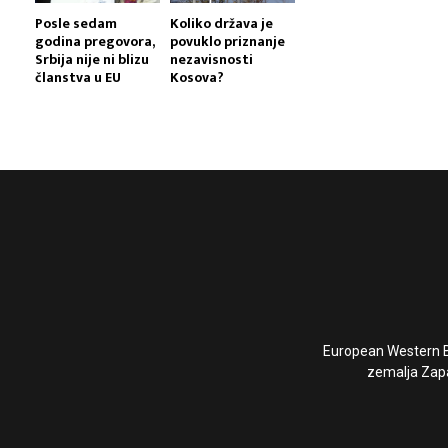
Posle sedam
Koliko država je
godina pregovora,
povuklo priznanje
Srbija nije ni blizu
nezavisnosti
članstva u EU
Kosova?
European Western Ba
zemalja Zapa