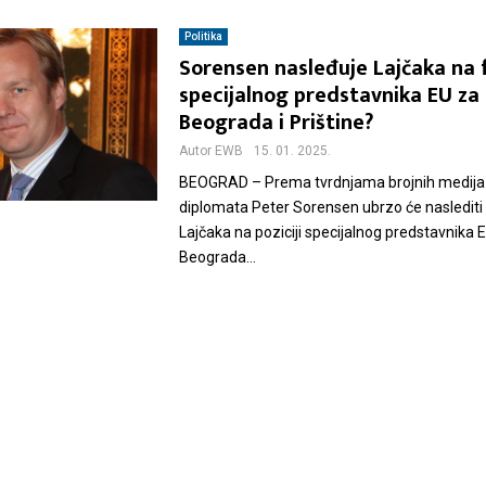
Politika
Sorensen nasleđuje Lajčaka na f
specijalnog predstavnika EU za 
Beograda i Prištine?
Autor
EWB
15. 01. 2025.
BEOGRAD – Prema tvrdnjama brojnih medija 
diplomata Peter Sorensen ubrzo će naslediti
Lajčaka na poziciji specijalnog predstavnika E
Beograda...