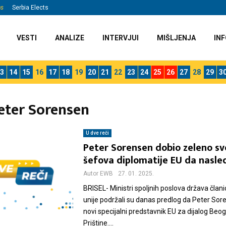
ns
Serbia Elects
VESTI
ANALIZE
INTERVJUI
MIŠLJENJA
INF
3
14
15
16
17
18
19
20
21
22
23
24
25
26
27
28
29
3
Peter Sorensen
U dve reči
Peter Sorensen dobio zeleno sv
šefova diplomatije EU da nasled
Autor
EWB
27. 01. 2025.
BRISEL- Ministri spoljnih poslova država član
unije podržali su danas predlog da Peter So
novi specijalni predstavnik EU za dijalog Beog
Prištine....