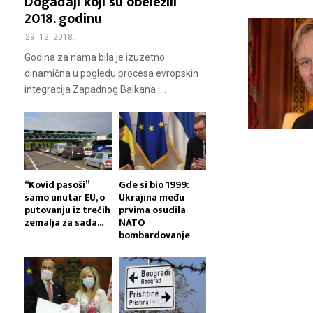
Događaji koji su obeležili
2018. godinu
29. 12. 2018.
Godina za nama bila je izuzetno
dinamična u pogledu procesa evropskih
integracija Zapadnog Balkana i...
“Kovid pasoši”
Gde si bio 1999:
samo unutar EU, o
Ukrajina među
putovanju iz trećih
prvima osudila
zemalja za sada...
NATO
bombardovanje