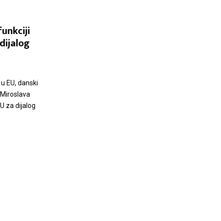
unkciji
dijalog
u EU, danski
 Miroslava
U za dijalog