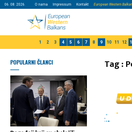
06. 08. 2026.
O nama
Impressum
Kontakt
European Western Balka
1
2
3
4
5
6
7
8
9
10
11
12
1
Tag : 
POPULARNI ČLANCI