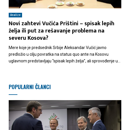
M
Analize
Novi zahtevi Vučića Prištini – spisak lepih
E
želja ili put za rešavanje problema na
severu Kosova?
N
Mere koje je predsednik Srbije Aleksandar Vučić javno
predložio u cilju povratka na status quo ante na Kosovu
U
uglavnom predstavljaju “spisak lepih želja”, ali sprovođenje u...
POPULARNI ČLANCI