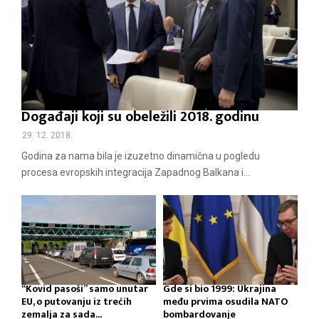
Događaji koji su obeležili 2018. godinu
29. 12. 2018.
Godina za nama bila je izuzetno dinamična u pogledu
procesa evropskih integracija Zapadnog Balkana i...
“Kovid pasoši” samo unutar
Gde si bio 1999: Ukrajina
EU, o putovanju iz trećih
među prvima osudila NATO
zemalja za sada...
bombardovanje