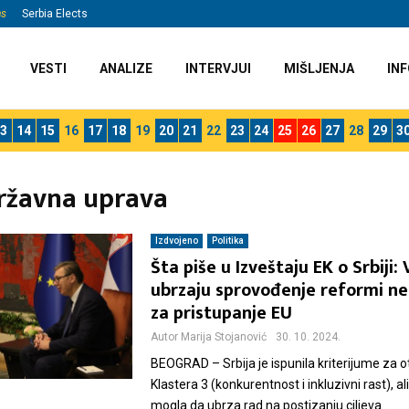
ns
Serbia Elects
VESTI
ANALIZE
INTERVJUI
MIŠLJENJA
INF
3
14
15
16
17
18
19
20
21
22
23
24
25
26
27
28
29
3
državna uprava
Izdvojeno
Politika
Šta piše u Izveštaju EK o Srbiji: 
ubrzaju sprovođenje reformi n
za pristupanje EU
Autor
Marija Stojanović
30. 10. 2024.
BEOGRAD – Srbija je ispunila kriterijume za o
Klastera 3 (konkurentnost i inkluzivni rast), al
mogla da ubrza rad na postizanju ciljeva...