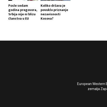
Posle sedam
Koliko država je
godina pregovora,
povuklo priznanje
Srbija nije ni blizu
nezavisnosti
članstva u EU
Kosova?
European Western Ba
zemalja Zapa