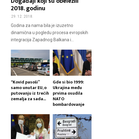
Događaji koji su obeležili
2018. godinu
29. 12. 2018.
Godina za nama bila je izuzetno
dinamična u pogledu procesa evropskih
integracija Zapadnog Balkana i...
“Kovid pasoši”
Gde si bio 1999:
samo unutar EU, o
Ukrajina među
putovanju iz trećih
prvima osudila
zemalja za sada...
NATO
bombardovanje