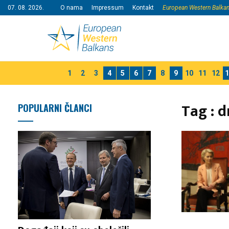
07. 08. 2026.
O nama
Impressum
Kontakt
European Western Balka
1
2
3
4
5
6
7
8
9
10
11
12
1
Tag : 
POPULARNI ČLANCI