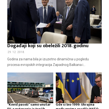
Događaji koji su obeležili 2018. godinu
29. 12. 2018.
Godina za nama bila je izuzetno dinamična u pogledu
procesa evropskih integracija Zapadnog Balkana i...
“Kovid pasoši” samo unutar
Gde si bio 1999: Ukrajina
EU, o putovanju iz trećih
među prvima osudila NATO