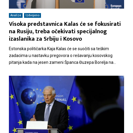
M
Analize
Izdvojeno
Visoka predstavnica Kalas će se fokusirati
E
na Rusiju, treba očekivati specijalnog
izaslanika za Srbiju i Kosovo
N
Estonska političarka Kaja Kalas će se suočiti sa teškim
zadacima u nastavku pregovora o rešavanju kosovskog
U
pitanja kada na jesen zameni Španca Đuzepa Borelja na...