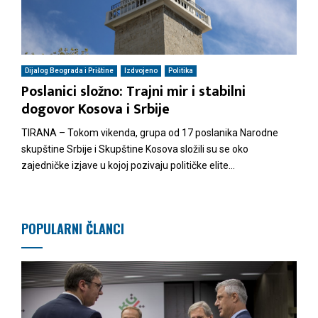
Dijalog Beograda i Prištine
Izdvojeno
Politika
Poslanici složno: Trajni mir i stabilni
dogovor Kosova i Srbije
TIRANA – Tokom vikenda, grupa od 17 poslanika Narodne
skupštine Srbije i Skupštine Kosova složili su se oko
zajedničke izjave u kojoj pozivaju političke elite...
POPULARNI ČLANCI