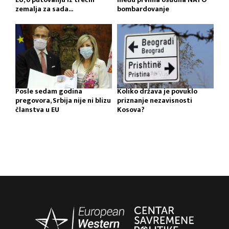
zemalja za sada...
bombardovanje
Posle sedam godina
Koliko država je povuklo
pregovora, Srbija nije ni blizu
priznanje nezavisnosti
članstva u EU
Kosova?