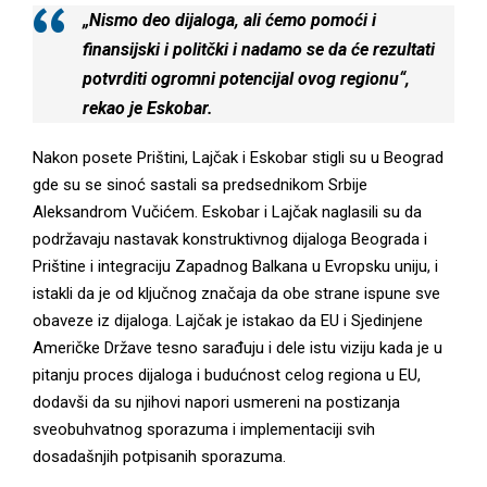
„Nismo deo dijaloga, ali ćemo pomoći i
finansijski i politčki i nadamo se da će rezultati
potvrditi ogromni potencijal ovog regionu“,
rekao je Eskobar.
Nakon posete Prištini, Lajčak i Eskobar stigli su u Beograd
gde su se sinoć sastali sa predsednikom Srbije
Aleksandrom Vučićem. Eskobar i Lajčak naglasili su da
podržavaju nastavak konstruktivnog dijaloga Beograda i
Prištine i integraciju Zapadnog Balkana u Evropsku uniju, i
istakli da je od ključnog značaja da obe strane ispune sve
obaveze iz dijaloga. Lajčak je istakao da EU i Sjedinjene
Američke Države tesno sarađuju i dele istu viziju kada je u
pitanju proces dijaloga i budućnost celog regiona u EU,
dodavši da su njihovi napori usmereni na postizanja
sveobuhvatnog sporazuma i implementaciji svih
dosadašnjih potpisanih sporazuma.