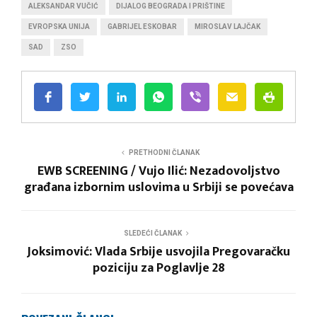
ALEKSANDAR VUČIĆ
DIJALOG BEOGRADA I PRIŠTINE
EVROPSKA UNIJA
GABRIJEL ESKOBAR
MIROSLAV LAJČAK
SAD
ZSO
PRETHODNI ČLANAK
EWB SCREENING / Vujo Ilić: Nezadovoljstvo
građana izbornim uslovima u Srbiji se povećava
SLEDEĆI ČLANAK
Joksimović: Vlada Srbije usvojila Pregovaračku
poziciju za Poglavlje 28