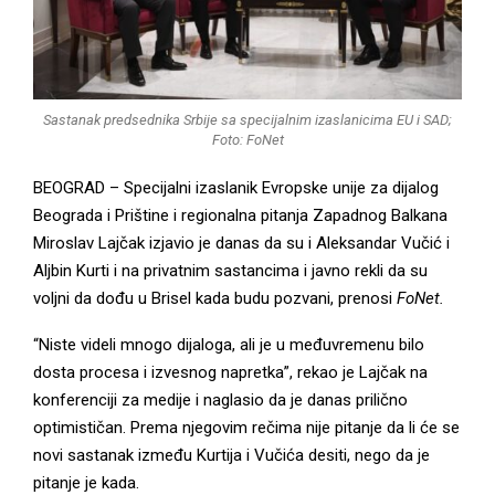
M
E
Sastanak predsednika Srbije sa specijalnim izaslanicima EU i SAD;
Foto: FoNet
N
BEOGRAD – Specijalni izaslanik Evropske unije za dijalog
U
Beograda i Prištine i regionalna pitanja Zapadnog Balkana
Miroslav Lajčak izjavio je danas da su i Aleksandar Vučić i
Aljbin Kurti i na privatnim sastancima i javno rekli da su
voljni da dođu u Brisel kada budu pozvani, prenosi
FoNet.
“Niste videli mnogo dijaloga, ali je u međuvremenu bilo
dosta procesa i izvesnog napretka”, rekao je Lajčak na
konferenciji za medije i naglasio da je danas prilično
optimističan. Prema njegovim rečima nije pitanje da li će se
novi sastanak između Kurtija i Vučića desiti, nego da je
pitanje je kada.