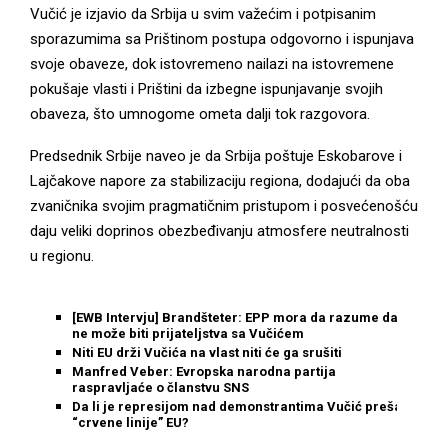
Vučić je izjavio da Srbija u svim važećim i potpisanim
sporazumima sa Prištinom postupa odgovorno i ispunjava
svoje obaveze, dok istovremeno nailazi na istovremene
pokušaje vlasti i Prištini da izbegne ispunjavanje svojih
obaveza, što umnogome ometa dalji tok razgovora.
Predsednik Srbije naveo je da Srbija poštuje Eskobarove i
Lajčakove napore za stabilizaciju regiona, dodajući da oba
zvaničnika svojim pragmatičnim pristupom i posvećenošću
daju veliki doprinos obezbeđivanju atmosfere neutralnosti
u regionu.
[EWB Intervju] Brandšteter: EPP mora da razume da
ne može biti prijateljstva sa Vučićem
Niti EU drži Vučića na vlast niti će ga srušiti
Manfred Veber: Evropska narodna partija
raspravljaće o članstvu SNS
Da li je represijom nad demonstrantima Vučić prešao
“crvene linije” EU?