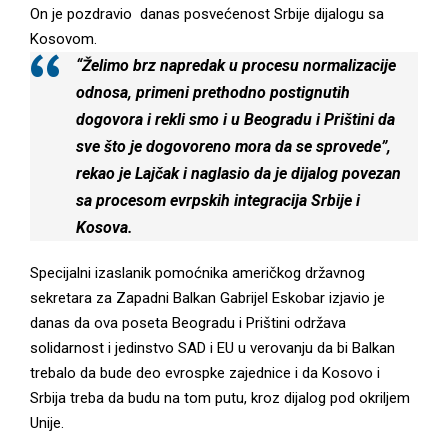
On je pozdravio danas posvećenost Srbije dijalogu sa
Kosovom.
“Želimo brz napredak u procesu normalizacije
odnosa, primeni prethodno postignutih
dogovora i rekli smo i u Beogradu i Prištini da
sve što je dogovoreno mora da se sprovede”,
rekao je Lajčak i naglasio da je dijalog povezan
sa procesom evrpskih integracija Srbije i
Kosova.
Specijalni izaslanik pomoćnika američkog državnog
sekretara za Zapadni Balkan Gabrijel Eskobar izjavio je
danas da ova poseta Beogradu i Prištini održava
solidarnost i jedinstvo SAD i EU u verovanju da bi Balkan
trebalo da bude deo evrospke zajednice i da Kosovo i
Srbija treba da budu na tom putu, kroz dijalog pod okriljem
Unije.