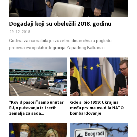
Događaji koji su obeležili 2018. godinu
29. 12. 2018.
Godina za nama bila je izuzetno dinamična u pogledu
procesa evropskih integracija Zapadnog Balkana i...
“Kovid pasoši” samo unutar
Gde si bio 1999: Ukrajina
EU, o putovanju iz trećih
među prvima osudila NATO
zemalja za sada...
bombardovanje