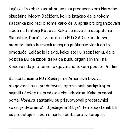
Lajčak i Eskobar sastali su se i sa predsednikom Narodne
skupštine Ivicom Dačićem, koji je istakao da je tokom
sastanka bilo reči o tome kako će 3. aprila biti organizovani
izbori na teritoriji Kosova. Kako se navodi u saopštenju
Skupštine, Dačić je zamolio da EU i SAD iskoriste svoj
autoritet kako bi izvršili uticaj na prištinske vlasti da to
omoguće. Lajčak je izjavio, kako stoji u saopštenju, da je
pozicija EU da izbori treba da budu organizovani i na
Kosovo i da je o tome razgovarano tokom posete Prištini.
Sa izaslanicima EU i Sjedinjenih Američkih Država
razgovarali su u predstavnici opozicionih partija koji su
najavili učešće na predstojećim izborima. Kako prenosi
portal
Nova.rs
sastanku su prisustvovali predstavnici
koalicije „Moramo“ i „Ujedinjena Srbija“. Tema sastanak bili
su predstojeći izbori u aprilu i borba protiv korupcije.