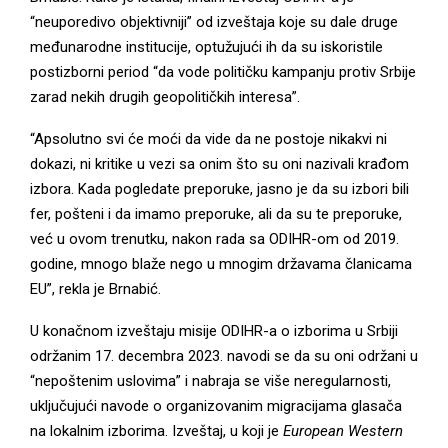
“neuporedivo objektivniji” od izveštaja koje su dale druge
međunarodne institucije, optužujući ih da su iskoristile
postizborni period “da vode političku kampanju protiv Srbije
zarad nekih drugih geopolitičkih interesa”.
“Apsolutno svi će moći da vide da ne postoje nikakvi ni
dokazi, ni kritike u vezi sa onim što su oni nazivali krađom
izbora. Kada pogledate preporuke, jasno je da su izbori bili
fer, pošteni i da imamo preporuke, ali da su te preporuke,
već u ovom trenutku, nakon rada sa ODIHR-om od 2019.
godine, mnogo blaže nego u mnogim državama članicama
EU”, rekla je Brnabić.
U konačnom izveštaju misije ODIHR-a o izborima u Srbiji
održanim 17. decembra 2023. navodi se da su oni održani u
“nepoštenim uslovima” i nabraja se više neregularnosti,
uključujući navode o organizovanim migracijama glasača
na lokalnim izborima. Izveštaj, u koji je
European Western