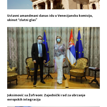
Ustavni amandmani danas idu u Venecijansku komisiju,
ukinut “zlatni glas”
Joksimović sa Žofreom: Zajednički rad za ubrzanje
evropskih integracija