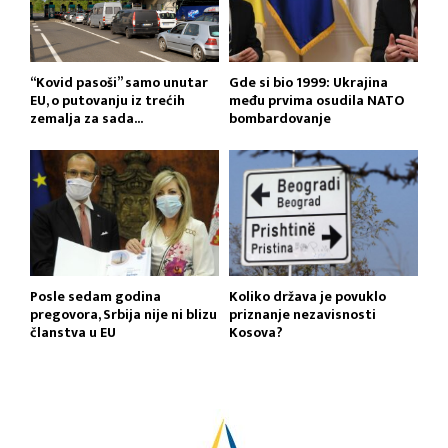
“Kovid pasoši” samo unutar
Gde si bio 1999: Ukrajina
EU, o putovanju iz trećih
među prvima osudila NATO
zemalja za sada...
bombardovanje
Posle sedam godina
Koliko država je povuklo
pregovora, Srbija nije ni blizu
priznanje nezavisnosti
članstva u EU
Kosova?