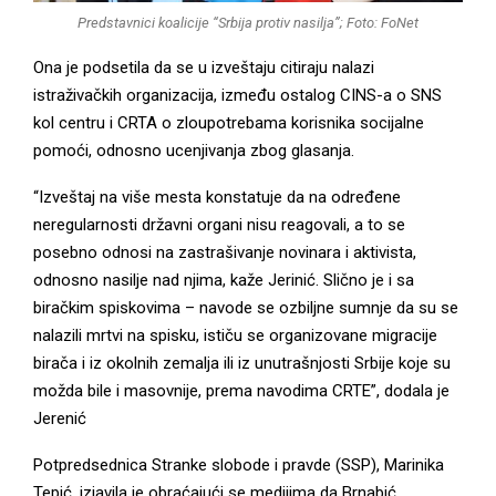
Predstavnici koalicije “Srbija protiv nasilja”; Foto: FoNet
Ona je podsetila da se u izveštaju citiraju nalazi
istraživačkih organizacija, između ostalog CINS-a o SNS
kol centru i CRTA o zloupotrebama korisnika socijalne
pomoći, odnosno ucenjivanja zbog glasanja.
“Izveštaj na više mesta konstatuje da na određene
neregularnosti državni organi nisu reagovali, a to se
posebno odnosi na zastrašivanje novinara i aktivista,
odnosno nasilje nad njima, kaže Jerinić. Slično je i sa
biračkim spiskovima – navode se ozbiljne sumnje da su se
nalazili mrtvi na spisku, ističu se organizovane migracije
birača i iz okolnih zemalja ili iz unutrašnjosti Srbije koje su
možda bile i masovnije, prema navodima CRTE”, dodala je
Jerenić
Potpredsednica Stranke slobode i pravde (SSP), Marinika
Tepić, izjavila je obraćajući se medijima da Brnabić