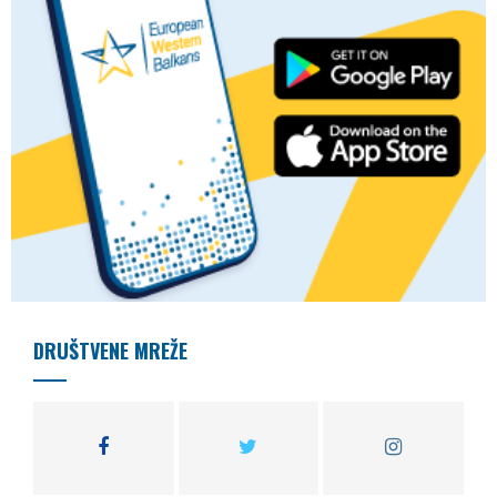
DRUŠTVENE MREŽE