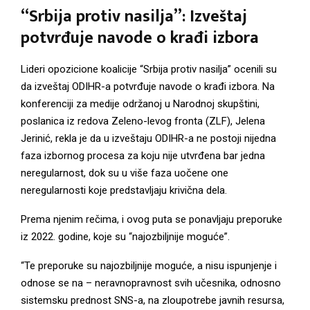
“Srbija protiv nasilja”: Izveštaj
potvrđuje navode o krađi izbora
Lideri opozicione koalicije “Srbija protiv nasilja” ocenili su
da izveštaj ODIHR-a potvrđuje navode o krađi izbora. Na
konferenciji za medije održanoj u Narodnoj skupštini,
poslanica iz redova Zeleno-levog fronta (ZLF), Jelena
Jerinić, rekla je da u izveštaju ODIHR-a ne postoji nijedna
faza izbornog procesa za koju nije utvrđena bar jedna
neregularnost, dok su u više faza uočene one
neregularnosti koje predstavljaju krivična dela.
Prema njenim rečima, i ovog puta se ponavljaju preporuke
iz 2022. godine, koje su “najozbiljnije moguće”.
“Te preporuke su najozbiljnije moguće, a nisu ispunjenje i
odnose se na – neravnopravnost svih učesnika, odnosno
sistemsku prednost SNS-a, na zloupotrebe javnih resursa,