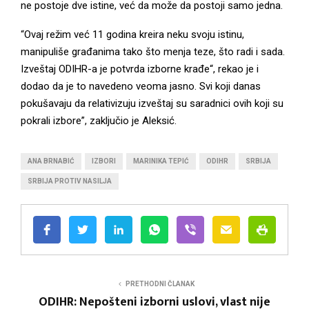
ne postoje dve istine, već da može da postoji samo jedna.
“Ovaj režim već 11 godina kreira neku svoju istinu,
manipuliše građanima tako što menja teze, što radi i sada.
Izveštaj ODIHR-a je potvrda izborne krađe“, rekao je i
dodao da je to navedeno veoma jasno. Svi koji danas
pokušavaju da relativizuju izveštaj su saradnici ovih koji su
pokrali izbore”, zaključio je Aleksić.
ANA BRNABIĆ
IZBORI
MARINIKA TEPIĆ
ODIHR
SRBIJA
SRBIJA PROTIV NASILJA
PRETHODNI ČLANAK
ODIHR: Nepošteni izborni uslovi, vlast nije