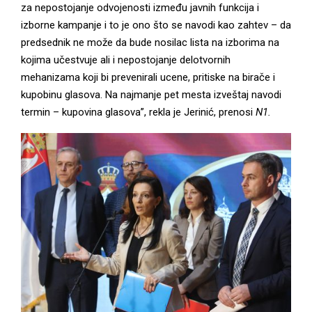
za nepostojanje odvojenosti između javnih funkcija i
izborne kampanje i to je ono što se navodi kao zahtev – da
predsednik ne može da bude nosilac lista na izborima na
kojima učestvuje ali i nepostojanje delotvornih
mehanizama koji bi prevenirali ucene, pritiske na birače i
kupobinu glasova. Na najmanje pet mesta izveštaj navodi
termin – kupovina glasova”, rekla je Jerinić, prenosi
N1.