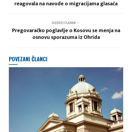
reagovala na navode o migracijama glasača
SLEDEĆI ČLANAK
Pregovaračko poglavlje o Kosovu se menja na
osnovu sporazuma iz Ohrida
POVEZANI ČLANCI