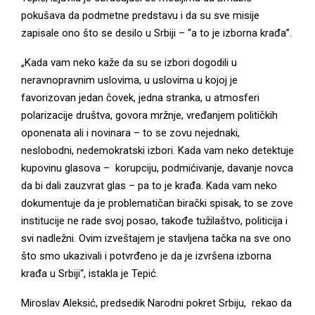
pokušava da podmetne predstavu i da su sve misije
zapisale ono što se desilo u Srbiji – “a to je izborna krađa”.
„Kada vam neko kaže da su se izbori dogodili u
neravnopravnim uslovima, u uslovima u kojoj je
favorizovan jedan čovek, jedna stranka, u atmosferi
polarizacije društva, govora mržnje, vređanjem političkih
oponenata ali i novinara – to se zovu nejednaki,
neslobodni, nedemokratski izbori. Kada vam neko detektuje
kupovinu glasova – korupciju, podmićivanje, davanje novca
da bi dali zauzvrat glas – pa to je krađa. Kada vam neko
dokumentuje da je problematičan birački spisak, to se zove
institucije ne rade svoj posao, takođe tužilaštvo, politicija i
svi nadležni. Ovim izveštajem je stavljena tačka na sve ono
što smo ukazivali i potvrđeno je da je izvršena izborna
krađa u Srbiji“, istakla je Tepić.
Miroslav Aleksić, predsedik Narodni pokret Srbiju, rekao da