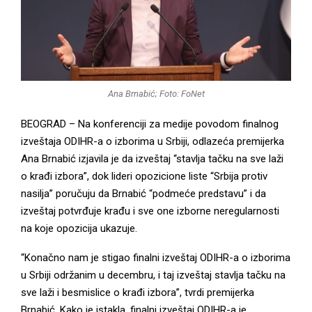
M
E
N
Ana Brnabić; Foto: FoNet
BEOGRAD – Na konferenciji za medije povodom finalnog
U
izveštaja ODIHR-a o izborima u Srbiji, odlazeća premijerka
Ana Brnabić izjavila je da izveštaj “stavlja tačku na sve laži
o krađi izbora”, dok lideri opozicione liste “Srbija protiv
nasilja” poručuju da Brnabić “podmeće predstavu” i da
izveštaj potvrđuje krađu i sve one izborne neregularnosti
na koje opozicija ukazuje.
“Konačno nam je stigao finalni izveštaj ODIHR-a o izborima
u Srbiji održanim u decembru, i taj izveštaj stavlja tačku na
sve laži i besmislice o krađi izbora”, tvrdi premijerka
Brnabić. Kako je istakla, finalni izveštaj ODIHR-a je