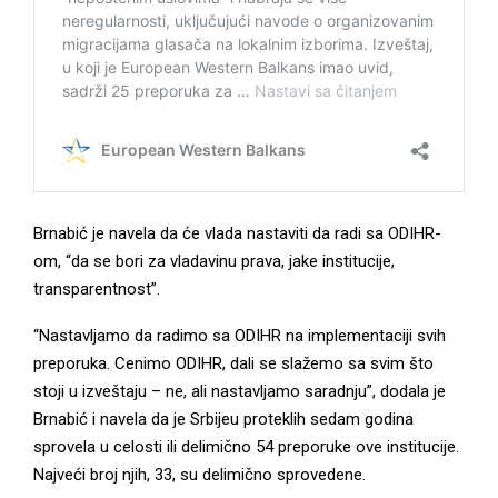
Brnabić je navela da će vlada nastaviti da radi sa ODIHR-
om, “da se bori za vladavinu prava, jake institucije,
transparentnost”.
“Nastavljamo da radimo sa ODIHR na implementaciji svih
preporuka. Cenimo ODIHR, dali se slažemo sa svim što
stoji u izveštaju – ne, ali nastavljamo saradnju”, dodala je
Brnabić i navela da je Srbijeu proteklih sedam godina
sprovela u celosti ili delimično 54 preporuke ove institucije.
Najveći broj njih, 33, su delimično sprovedene.