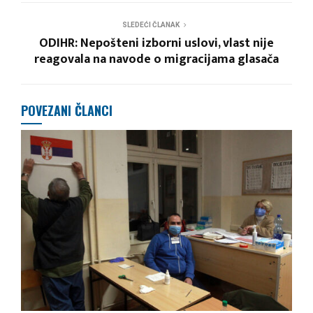
SLEDEĆI ČLANAK
ODIHR: Nepošteni izborni uslovi, vlast nije
reagovala na navode o migracijama glasača
POVEZANI ČLANCI