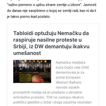
“važno pismeno o uplivu strane zemlje u izbore”. Javnosti
do danas nije saopšteno o kojoj se zemlji radi, kao ni da li
je takvo pismo ikad poslato.