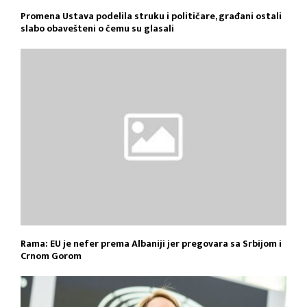
Promena Ustava podelila struku i političare, građani ostali
slabo obavešteni o čemu su glasali
Rama: EU je nefer prema Albaniji jer pregovara sa Srbijom i
Crnom Gorom