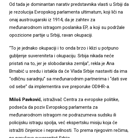
Od tada je dominantan narativ predstavnika vlasti u Srbiji da
je rezolucija Evropskog parlamenta ultimatum, koji liči na
onaj austrougarski iz 1914, da je zahtev za
međunarodnom istragom poslanika EP, a koji su podržale
opozicione partije u Srbiji, ravan okupaciji.
“To je jednako okupaciji i to onda brzo i klizi u potpuno
gubljenje suvereniteta i okupaciju. Srbija nikada neće
pristati na to, jer je slobodarska zemlja”, rekla je Ana
Brnabić u sredu i istakla da će Vlada Srbije nastaviti da ima
“odličnu saradnju” sa međunarodnim partnerima i “dati sve
od sebe” da implementira sve preporuke ODIHR-a.
Miloš Pavković
, istraživač Centra za evropske politike,
podseća da poziv Evropskog parlamenta za
međunarodnom istragom ne podrazumeva sudsku ili
policijsku istragu spolja, već ekspertsku misiju koja će
istražiti činjenice i nepravilnosti. To prema njegovim rečima,