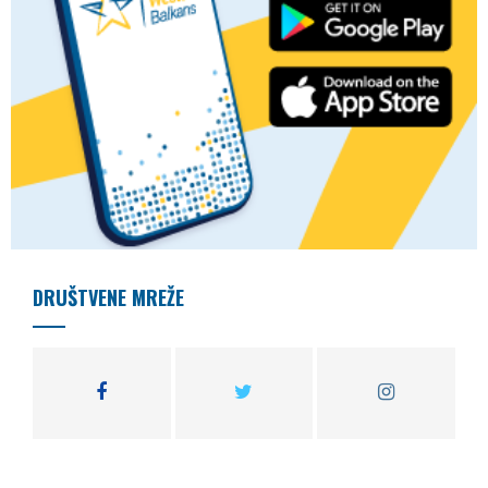
DRUŠTVENE MREŽE