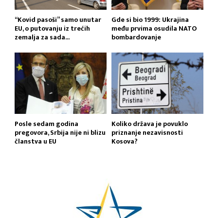
“Kovid pasoši” samo unutar
Gde si bio 1999: Ukrajina
EU, o putovanju iz trećih
među prvima osudila NATO
zemalja za sada...
bombardovanje
Posle sedam godina
Koliko država je povuklo
pregovora, Srbija nije ni blizu
priznanje nezavisnosti
članstva u EU
Kosova?