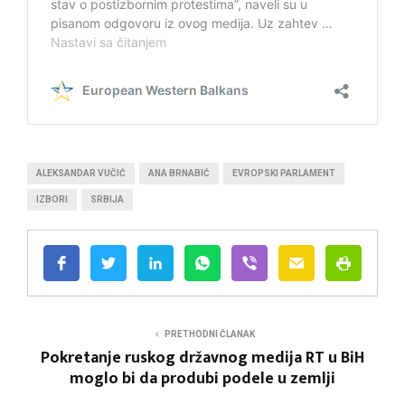
ALEKSANDAR VUČIĆ
ANA BRNABIĆ
EVROPSKI PARLAMENT
IZBORI
SRBIJA
PRETHODNI ČLANAK
Pokretanje ruskog državnog medija RT u BiH
moglo bi da produbi podele u zemlji