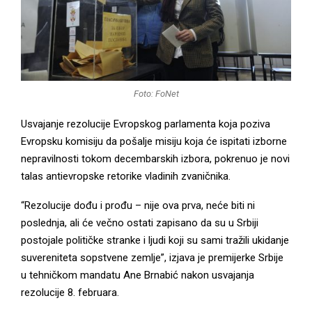
M
E
N
Foto: FoNet
Usvajanje rezolucije Evropskog parlamenta koja poziva
U
Evropsku komisiju da pošalje misiju koja će ispitati izborne
nepravilnosti tokom decembarskih izbora, pokrenuo je novi
talas antievropske retorike vladinih zvaničnika.
“Rezolucije dođu i prođu – nije ova prva, neće biti ni
poslednja, ali će večno ostati zapisano da su u Srbiji
postojale političke stranke i ljudi koji su sami tražili ukidanje
suvereniteta sopstvene zemlje”, izjava je premijerke Srbije
u tehničkom mandatu Ane Brnabić nakon usvajanja
rezolucije 8. februara.