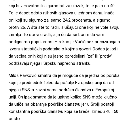
koji bi verovatno ili sigurno bili za ulazak, to je palo na 40.
To je deset odsto njihovih glasova u jednom danu. Inače
oni koji su sigurno za, samo 24,2 procenata, a sigurno
protiv 26. A šta ste to radili, slušajući one koji ne vole svoju
zemlju. To ste vi uradili, a ja ću da se borim da vam
podignemo popularnost – rekao je Vučić bez preciziranja o
izvoru statističkih podataka o kojima govori. Dodao je još i
da većina onih koji nisu jasno opredeljeni “za” ili “protiv”
podržavaju njega i Srpsku naprednu stranku.
Miloš Pavković smatra da je moguće da je jedna od poruka
koje je predsednik želeo da pošalje Evropskoj uniji da od
njega i SNS-a zavisi sama podrška članstva u Evropskoj
uniji. On ipak smatra da je upitno koliko SNS može ključno
da utiče na obaranje podrške članstvu jer u Srbiji postoji
konstantna podrška članstvu koja se kreće između 40 i 50
odsto.