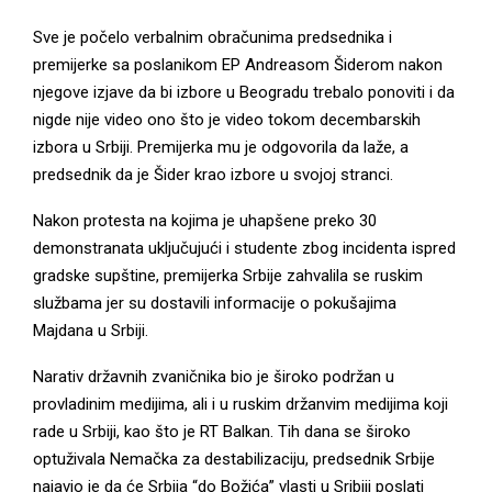
Sve je počelo verbalnim obračunima predsednika i
premijerke sa poslanikom EP Andreasom Šiderom nakon
njegove izjave da bi izbore u Beogradu trebalo ponoviti i da
nigde nije video ono što je video tokom decembarskih
izbora u Srbiji. Premijerka mu je odgovorila da laže, a
predsednik da je Šider krao izbore u svojoj stranci.
Nakon protesta na kojima je uhapšene preko 30
demonstranata uključujući i studente zbog incidenta ispred
gradske supštine, premijerka Srbije zahvalila se ruskim
službama jer su dostavili informacije o pokušajima
Majdana u Srbiji.
Narativ državnih zvaničnika bio je široko podržan u
provladinim medijima, ali i u ruskim držanvim medijima koji
rade u Srbiji, kao što je RT Balkan. Tih dana se široko
optuživala Nemačka za destabilizaciju, predsednik Srbije
najavio je da će Srbija “do Božića” vlasti u Sribiji poslati