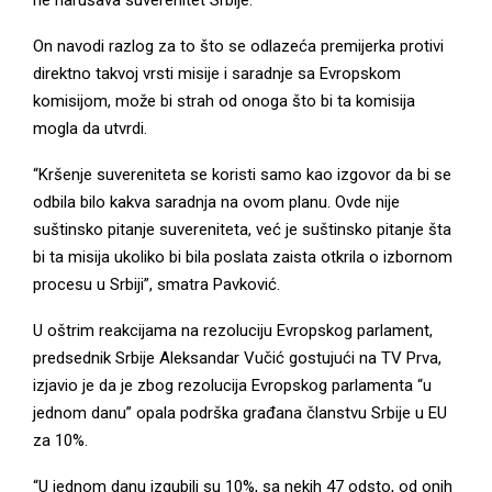
ne narušava suverenitet Srbije.
On navodi razlog za to što se odlazeća premijerka protivi
direktno takvoj vrsti misije i saradnje sa Evropskom
komisijom, može bi strah od onoga što bi ta komisija
mogla da utvrdi.
“Kršenje suvereniteta se koristi samo kao izgovor da bi se
odbila bilo kakva saradnja na ovom planu. Ovde nije
suštinsko pitanje suvereniteta, već je suštinsko pitanje šta
bi ta misija ukoliko bi bila poslata zaista otkrila o izbornom
procesu u Srbiji”, smatra Pavković.
U oštrim reakcijama na rezoluciju Evropskog parlament,
predsednik Srbije Aleksandar Vučić gostujući na TV Prva,
izjavio je da je zbog rezolucija Evropskog parlamenta “u
jednom danu” opala podrška građana članstvu Srbije u EU
za 10%.
“U jednom danu izgubili su 10%, sa nekih 47 odsto, od onih