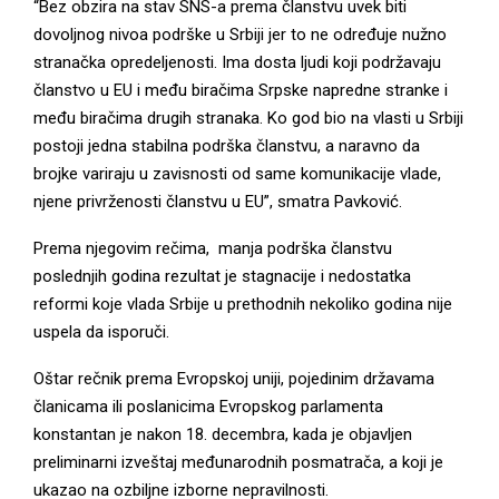
“Bez obzira na stav SNS-a prema članstvu uvek biti
dovoljnog nivoa podrške u Srbiji jer to ne određuje nužno
stranačka opredeljenosti. Ima dosta ljudi koji podržavaju
članstvo u EU i među biračima Srpske napredne stranke i
među biračima drugih stranaka. Ko god bio na vlasti u Srbiji
postoji jedna stabilna podrška članstvu, a naravno da
brojke variraju u zavisnosti od same komunikacije vlade,
njene privrženosti članstvu u EU”, smatra Pavković.
Prema njegovim rečima, manja podrška članstvu
poslednjih godina rezultat je stagnacije i nedostatka
reformi koje vlada Srbije u prethodnih nekoliko godina nije
uspela da isporuči.
Oštar rečnik prema Evropskoj uniji, pojedinim državama
članicama ili poslanicima Evropskog parlamenta
konstantan je nakon 18. decembra, kada je objavljen
preliminarni izveštaj međunarodnih posmatrača, a koji je
ukazao na ozbiljne izborne nepravilnosti.