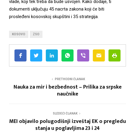
vlade, koji tek treba da bude usvojen. Kako dodaje, ti
M
dokumenti uključuju 45 nacrta zakona koji će biti
prosleđeni kosovskoj skupštini i 35 strategija.
E
KOSOVO
ZSO
N
U
PRETHODNI ČLANAK
Nauka za mir i bezbednost – Prilika za srpske
naučnike
SLEDEĆI ČLANAK
MEI objavilo polugodišnji izveštaj EK o pregledu
stanja u poglavljima 23 i 24