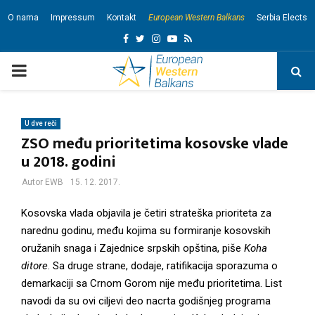
O nama
Impressum
Kontakt
European Western Balkans
Serbia Elects
F
T
I
Y
R
a
w
n
o
s
P
c
i
s
u
s
e
t
t
t
R
b
t
a
u
U dve reči
ZSO među prioritetima kosovske vlade
I
o
e
g
b
u 2018. godini
o
r
r
e
M
Autor
EWB
15. 12. 2017.
k
a
m
Kosovska vlada objavila je četiri strateška prioriteta za
A
narednu godinu, među kojima su formiranje kosovskih
oružanih snaga i Zajednice srpskih opština, piše
Koha
R
ditore
. Sa druge strane, dodaje, ratifikacija sporazuma o
demarkaciji sa Crnom Gorom nije među prioritetima. List
Y
navodi da su ovi ciljevi deo nacrta godišnjeg programa